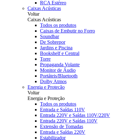
RCA Estéreo
Caixas Acústicas
Voltar
Caixas Acústicas
Todos os produtos
Caixas de Embutir no Forro
Soundbar
De Sobrepor
Jardins e Piscina
Bookshelf e Central
Torre
Propaganda Volante
Monitor de Áudio
Portáteis/Bluetooth
Dolby Atmos
Energia e Proteção
Voltar
Energia e Proteção
Todos os produtos
Entrada e Saídas 110V
Entrada 220V e Saídas 110V/220V
Entrada 220V e Saídas 110V
Extensão de Tomadas
Entrada e Saídas 220V
Estabilizador