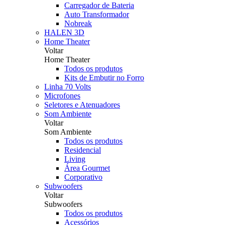
Carregador de Bateria
Auto Transformador
Nobreak
HALEN 3D
Home Theater
Voltar
Home Theater
Todos os produtos
Kits de Embutir no Forro
Linha 70 Volts
Microfones
Seletores e Atenuadores
Som Ambiente
Voltar
Som Ambiente
Todos os produtos
Residencial
Living
Área Gourmet
Corporativo
Subwoofers
Voltar
Subwoofers
Todos os produtos
Acessórios