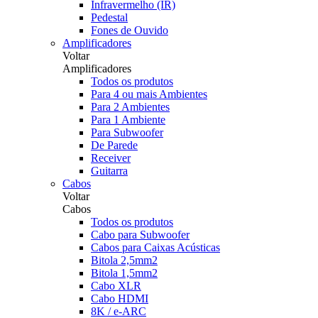
Infravermelho (IR)
Pedestal
Fones de Ouvido
Amplificadores
Voltar
Amplificadores
Todos os produtos
Para 4 ou mais Ambientes
Para 2 Ambientes
Para 1 Ambiente
Para Subwoofer
De Parede
Receiver
Guitarra
Cabos
Voltar
Cabos
Todos os produtos
Cabo para Subwoofer
Cabos para Caixas Acústicas
Bitola 2,5mm2
Bitola 1,5mm2
Cabo XLR
Cabo HDMI
8K / e-ARC